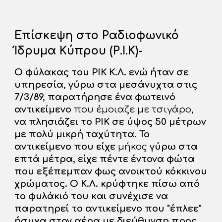
Επίσκεψη στο Ραδιοφωνικό
Ίδρυμα Κύπρου (Ρ.Ι.Κ)-
Ο φύλακας του ΡΙΚ Κ.Λ. ενώ ήταν σε
υπηρεσία, γύρω στα μεσάνυχτα στις
7/3/89, παρατήρησε ένα φωτεινό
αντικείμενο
που έμοιαζε με τσιγάρο,
να πλησιάζει το ΡΙΚ σε ύψος 50 μέτρων
με πολύ μικρή ταχύτητα. Το
αντικείμενο που είχε
μήκος
γύρω στα
επτά μέτρα, είχε πέντε έντονα φώτα
που εξέπεμπαν φως ανοικτού κόκκινου
χρώματος. Ο Κ.Λ. κρύφτηκε πίσω από
το φυλάκιό του και συνέχισε να
παρατηρεί το αντικείμενο που "έπλεε"
ήσυχα στον αέρα με διεύθυνση προς